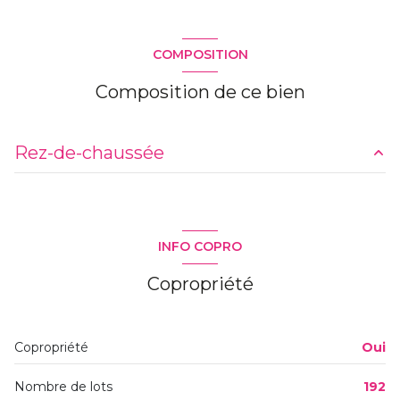
COMPOSITION
Composition de ce bien
Rez-de-chaussée
5,30 m²
10,73 m²
INFO COPRO
2,45 m²
Copropriété
9,69 m²
1,80 m²
Copropriété
Oui
9,67 m²
Nombre de lots
192
3,87 m²