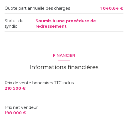
20,23 m²
Quote part annuelle des charges
1 040,64 €
Statut du
Soumis à une procédure de
syndic
redressement
FINANCIER
Informations financières
Prix de vente honoraires TTC inclus
210 500 €
Prix net vendeur
198 000 €