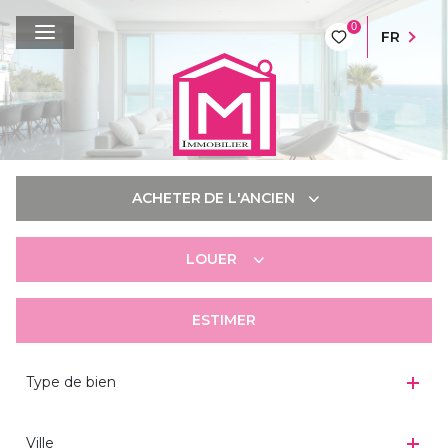
0
FR
ACHETER
DE L'ANCIEN
LOUER
De l'ancien
De l'immo pro
ESTIMER
à l'année
Type de bien
Ville