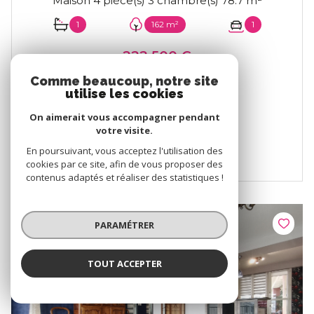
Maison 4 pièce(s) 3 chambre(s) 78.7 m²
1
162 m²
1
222 500 €
Proposé par
Comme beaucoup, notre site
MAGUY IMMOBILIER
utilise les cookies
On aimerait vous accompagner pendant
VOIR LE BIEN
votre visite.
En poursuivant, vous acceptez l'utilisation des
cookies par ce site, afin de vous proposer des
contenus adaptés et réaliser des statistiques !
PARAMÉTRER
TOUT ACCEPTER