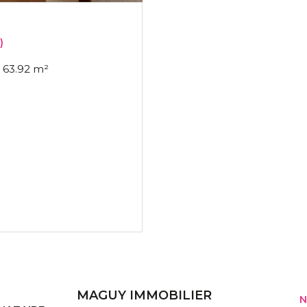
)
Duplex 4 pièce(s) 3 chambre(s) 63.92 m²
MAGUY IMMOBILIER
N