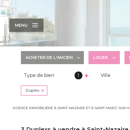
MENU
ACHETER
DE L'ANCIEN
LOUER
Type de bien
1
Ville
De l'ancien
à l'année
De l'immo pro
Duplex
AGENCE IMMOBILIÈRE À SAINT-NAZAIRE ET À SAINT-MARC-SUR-
3
Duplexs à vendre à Saint-Nazaire