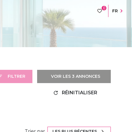
0
FR
FILTRER
VOIR LES
3
ANNONCES
RÉINITIALISER
Trier par
LES PLUS RÉCENTES