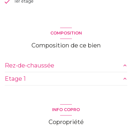
1er étage
COMPOSITION
Composition de ce bien
Rez-de-chaussée
Etage 1
salon/sejour
20.10 m²
chambre
10.28 m²
Palier
5.30 m²
Salle d'eau
3.22 m²
chambre
6.23 m²
INFO COPRO
cuisine
7.83 m²
chambre
7.17 m²
Copropriété
Salle d'eau + wc
3.79 m²