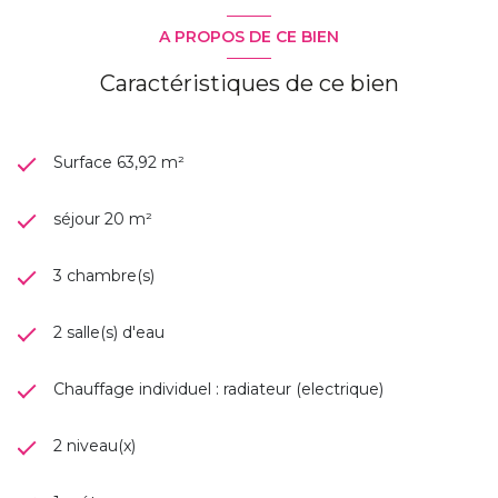
Saint-Marc sur Mer, l'Immaculée, Pornichet, La Baule-
Escoublac, Saint-André-Des-Eaux, Ruban bleu, Centre-ville,
A PROPOS DE CE BIEN
Mairie, Sautron, Pertuishaud, Kerlédé, Porcé...
Caractéristiques de ce bien
Surface 63,92 m²
séjour 20 m²
3 chambre(s)
2 salle(s) d'eau
Chauffage individuel : radiateur (electrique)
2 niveau(x)