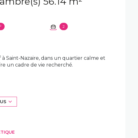
Maison 3 pièce(s) 2 chambre(s) 56.14 m²
²
2
 à Saint-Nazaire, dans un quartier calme et
fre un cadre de vie recherché.
ment ouvert d'environ 30 m², regroupant
onctionnel et bien agencé, avec une exposition
derie ainsi qu'un WC indépendant
LUS
le de bain avec WC et meuble vasque. À
ÉTIQUE
l'ensemble, le tout sur une parcelle de 110 m².