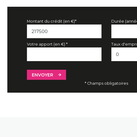
Montant du crédit (en €)*
Durée (anné
Votre apport (en €) *
Taux d'empru
ENVOYER
* Champs obligatoires