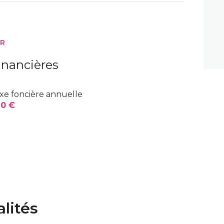
2 m²
1,11 m²
ER
1,74 m²
inancières
8,96 m²
xe foncière annuelle
4,08 m²
0 €
3,12 m²
7,60 m²
18,90 m²
8,63 m²
lités