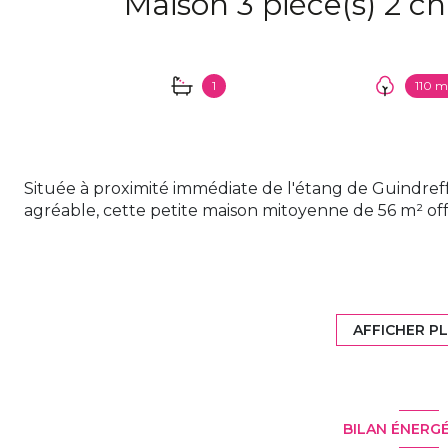
1
110 m
Située à proximité immédiate de l'étang de Guindreff
agréable, cette petite maison mitoyenne de 56 m² of
Le rez-de-chaussée se compose d'un séjour entière
salon, salle à manger et cuisine, offrant un espace f
plein sud apportant une belle luminosité. Une buan
AFFICHER P
complètent ce niveau.
À l'étage, vous trouverez deux chambres et une sal
BILAN ÉNERG
l'extérieur, un petit jardin agréable vient compléter 