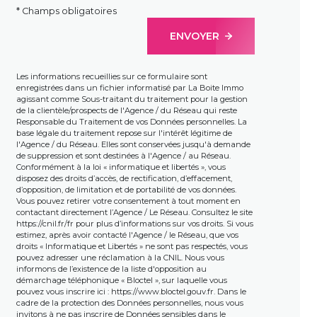
* Champs obligatoires
ENVOYER
Les informations recueillies sur ce formulaire sont
enregistrées dans un fichier informatisé par La Boite Immo
agissant comme Sous-traitant du traitement pour la gestion
de la clientèle/prospects de l'Agence / du Réseau qui reste
Responsable du Traitement de vos Données personnelles. La
base légale du traitement repose sur l'intérêt légitime de
l'Agence / du Réseau. Elles sont conservées jusqu'à demande
de suppression et sont destinées à l'Agence / au Réseau.
Conformément à la loi « informatique et libertés », vous
disposez des droits d’accès, de rectification, d’effacement,
d’opposition, de limitation et de portabilité de vos données.
Vous pouvez retirer votre consentement à tout moment en
contactant directement l’Agence / Le Réseau. Consultez le site
https://cnil.fr/fr
pour plus d’informations sur vos droits. Si vous
estimez, après avoir contacté l'Agence / le Réseau, que vos
droits « Informatique et Libertés » ne sont pas respectés, vous
pouvez adresser une réclamation à la CNIL. Nous vous
informons de l’existence de la liste d'opposition au
démarchage téléphonique « Bloctel », sur laquelle vous
pouvez vous inscrire ici :
https://www.bloctel.gouv.fr
. Dans le
cadre de la protection des Données personnelles, nous vous
invitons à ne pas inscrire de Données sensibles dans le