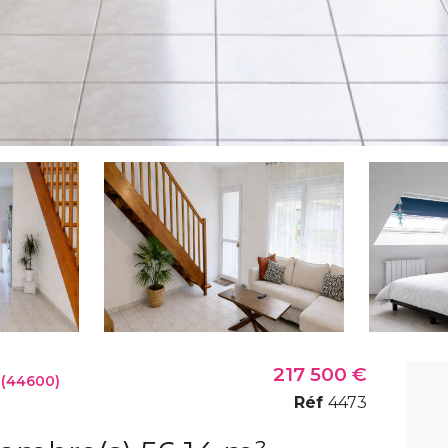
217 500 €
 (44600)
Réf
4473