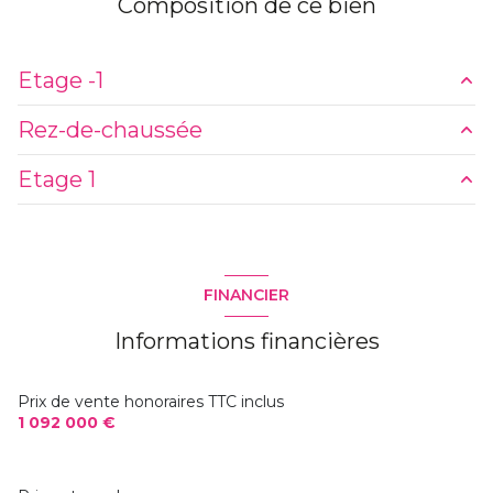
Composition de ce bien
1 étage(s)
Etage -1
vue arboré
Rez-de-chaussée
12,40 m²
cave
Etage 1
4,96 m²
balcon
25,31 m²
4,50 m²
32,56 m²
terrasse
11,57 m²
FINANCIER
24 m²
10,80 m²
visiophone
Informations financières
1400 m²
11,62 m²
20,35 m²
interphone
14 m²
Prix de vente honoraires TTC inclus
47,78 m²
1 092 000 €
10 m²
1,24 m²
3,77 m²