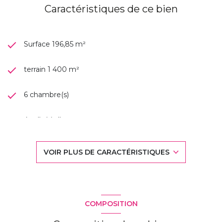
Caractéristiques de ce bien
Surface 196,85 m²
terrain 1 400 m²
6 chambre(s)
4 salle(s) d'eau
construit en 1992
VOIR PLUS DE CARACTÉRISTIQUES
TRAD_DETAIL_INFOS_GLOBAL_DEFAULT_CUISINE_
Chauffage individuel : au sol (electrique)
COMPOSITION
2 niveau(x)