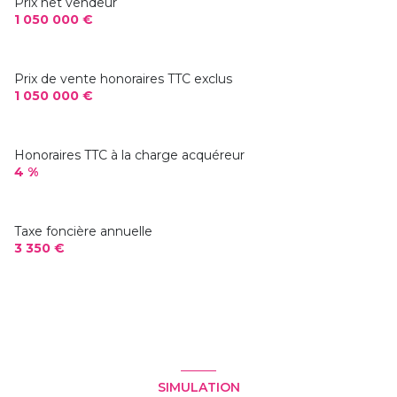
Prix net vendeur
19 m²
3,36 m²
1 050 000 €
7,55 m²
3,12 m²
Prix de vente honoraires TTC exclus
1 050 000 €
3 m²
3 m²
Honoraires TTC à la charge acquéreur
4 m²
4 %
7,80 m²
Taxe foncière annuelle
3 350 €
SIMULATION