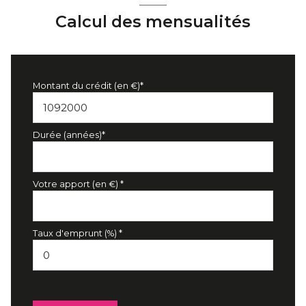
Calcul des mensualités
Montant du crédit (en €)*
Durée (années)*
Votre apport (en €) *
Taux d'emprunt (%) *