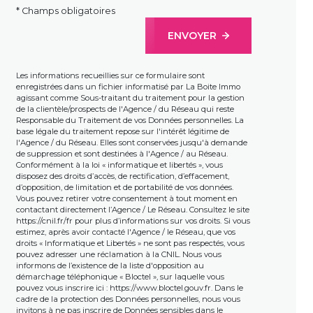
* Champs obligatoires
ENVOYER
Les informations recueillies sur ce formulaire sont
enregistrées dans un fichier informatisé par La Boite Immo
agissant comme Sous-traitant du traitement pour la gestion
de la clientèle/prospects de l'Agence / du Réseau qui reste
Responsable du Traitement de vos Données personnelles. La
base légale du traitement repose sur l'intérêt légitime de
l'Agence / du Réseau. Elles sont conservées jusqu'à demande
de suppression et sont destinées à l'Agence / au Réseau.
Conformément à la loi « informatique et libertés », vous
disposez des droits d’accès, de rectification, d’effacement,
d’opposition, de limitation et de portabilité de vos données.
Vous pouvez retirer votre consentement à tout moment en
contactant directement l’Agence / Le Réseau. Consultez le site
https://cnil.fr/fr
pour plus d’informations sur vos droits. Si vous
estimez, après avoir contacté l'Agence / le Réseau, que vos
droits « Informatique et Libertés » ne sont pas respectés, vous
pouvez adresser une réclamation à la CNIL. Nous vous
informons de l’existence de la liste d'opposition au
démarchage téléphonique « Bloctel », sur laquelle vous
pouvez vous inscrire ici :
https://www.bloctel.gouv.fr
. Dans le
cadre de la protection des Données personnelles, nous vous
invitons à ne pas inscrire de Données sensibles dans le