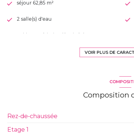
séjour 62,85 m²
2 salle(s) d'eau
cuisine américaine (équipée)
2 parking(s)
VOIR PLUS DE CARAC
1 niveau(x)
COMPOSIT
terrasse
Composition d
Rez-de-chaussée
Etage 1
entrée