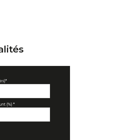
lités
es)*
nt (%) *