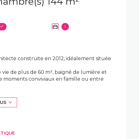
Maison 5 pièce(s) 3 chambre(s) 144 m²
m²
1
hitecte construite en 2012, idéalement située
 vie de plus de 60 m², baigné de lumière et
 de moments conviviaux en famille ou entre
verte sur le séjour, s’intègre
par un parquet de grande qualité.
fortable, disposant de son dressing et de sa
LUS
 intime.
lent autour d’un palier aménagé en coin
nte cabane, idéale pour un espace de jeux, un
ÉTIQUE