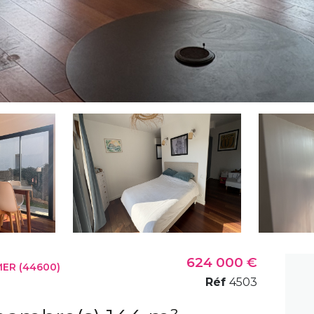
624 000 €
ER (44600)
Réf
4503