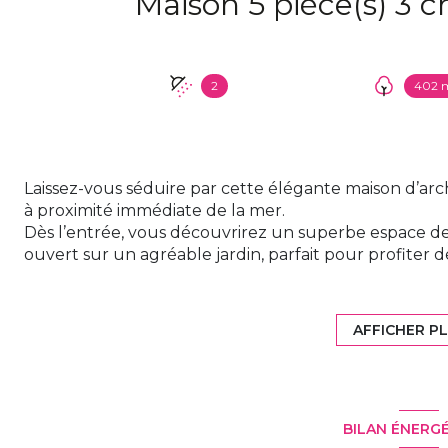
2
402 
Laissez-vous séduire par cette élégante maison d’arc
à proximité immédiate de la mer.
Dès l’entrée, vous découvrirez un superbe espace de
ouvert sur un agréable jardin, parfait pour profiter
amis. La cuisine aménagée et entièrement équipée, ou
harmonieusement à cet espace chaleureux, sublimé 
Le rez-de-chaussée accueille une suite parentale con
AFFICHER P
salle de douche privative, offrant un véritable espace
À l’étage, deux belles chambres lumineuses s’articu
bibliothèque, ainsi qu’une seconde salle de douche.
À l’extérieur, le jardin est complété par une charma
BILAN ÉNERG
atelier ou du rangement.