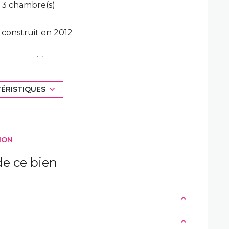
3 chambre(s)
construit en 2012
1 garage(s)
exposition Sud
TÉRISTIQUES
vue jardin
ION
e ce bien
3.3 m²