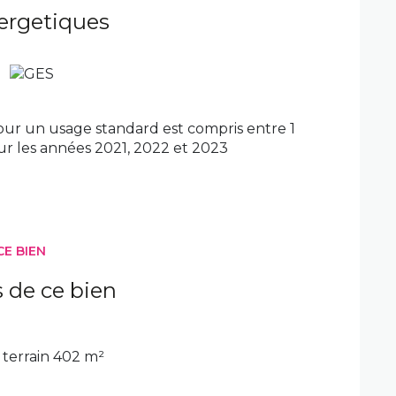
e, idéale pour profiter pleinement de la
ergetiques
ge de l'acquéreur 4% TTC (Prix net vendeur :
biens sur ST NAZAIRE, ruban bleu, centre-
ouletterie, l'immaculée, Saint-Marc sur mer.Les
sé sont disponibles sur le site Géorisques :
ur un usage standard est compris entre 1
sur les années 2021, 2022 et 2023
CE BIEN
s de ce bien
terrain 402 m²