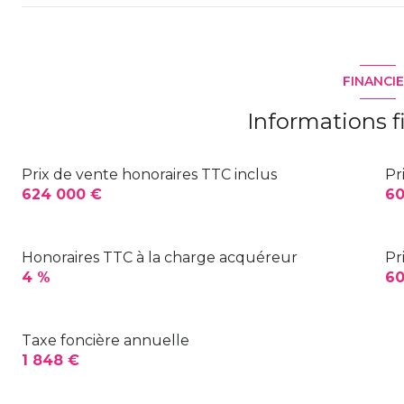
cuisine
Palier / dégagement
Dégagement
chambre
FINANCI
WC
chambre
Informations f
chambre
salle de bain
dressing
Prix de vente honoraires TTC inclus
Pr
WC
624 000 €
60
Salle d'eau
salon/sejour
Honoraires TTC à la charge acquéreur
Pr
4 %
60
Taxe foncière annuelle
1 848 €