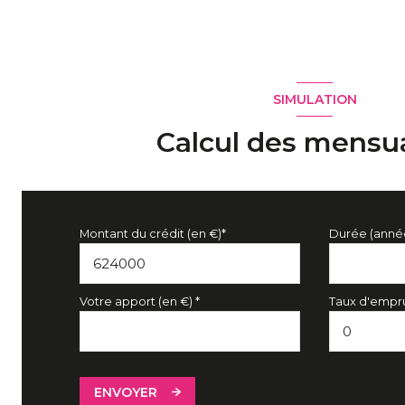
SIMULATION
Calcul des mensua
Montant du crédit (en €)*
Durée (anné
Votre apport (en €) *
Taux d'empru
ENVOYER