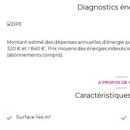
Une maison contemporaine, lumineuse et fonctionnell
Diagnostics én
douceur de vivre à proximité de l’océan.
Prix de vente : 624 000€ honoraires inclus à la char
600 000€ hors honoraires)
Maguy Immobilier vous propose également d'autres 
ville, mairie, Sautron, Pertuishaud, Kerlédé, Porcé, B
informations sur les risques auxquels ce bien est expo
Montant estimé des dépenses annuelles d'énergie po
www.georisques.gouv.fr
320 € et 1 840 € . Prix moyens des énergies indexés 
(abonnements compris).
A PROPOS DE 
Caractéristique
Surface 144 m²