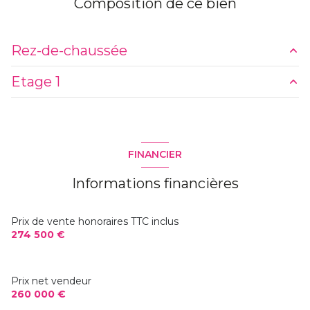
Composition de ce bien
1 côté(s) mitoyen(s)
Rez-de-chaussée
2 niveau(x)
Etage 1
14,32 m²
1er étage
3,66 m²
10 m²
15,24 m²
1 étage(s)
12,89 m²
FINANCIER
1,30 m²
11,45 m²
cave
Informations financières
m²
4,17 m²
interphone
m²
1,41 m²
Prix de vente honoraires TTC inclus
m²
274 500 €
m²
Prix net vendeur
m²
260 000 €
m²