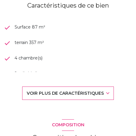
Caractéristiques de ce bien
Surface 87 m²
terrain 357 m²
4 chambre(s)
2 salle(s) d'eau
construit en 1965
VOIR PLUS DE CARACTÉRISTIQUES
TRAD_DETAIL_INFOS_GLOBAL_DEFAULT_CUISINE_
Chauffage individuel : autre (gaz)
COMPOSITION
exposition Est-Ouest