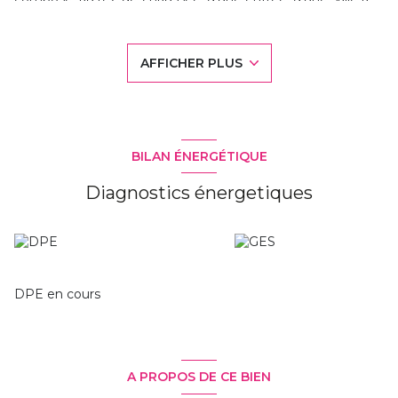
manger, d'une cuisine aménagée et équipée, d'une
véranda lumineuse, d'un WC, d'une chambre avec salle
d'eau, d'une cuisine extérieure, d'un garage, d'une cave et
AFFICHER PLUS
d'une dépendance. À l'étage, on trouve trois chambres,
une salle d'eau et un second WC. Prix de vente 274
500.00€ frais d'agence inclus à la charge de l'acquéreur de
14 500€, soit un prix net vendeur de 260 000.00€. Les
informations sur les risques auxquels ce bien est exposé
sont disponibles sur le site Géorisques :
BILAN ÉNERGÉTIQUE
www.georisques.gouv.fr Maguy vous propose également
d'autres biens sur Saint-Nazaire, Saint-Marc sur Mer,
Diagnostics énergetiques
l'Immaculée, Pornichet, La Baule-Escoublac, Saint-André-
Des-Eaux, Ruban bleu, Centre-ville, Mairie, Sautron,
Pertuishaud, Kerlédé, Porcé...
DPE en cours
A PROPOS DE CE BIEN