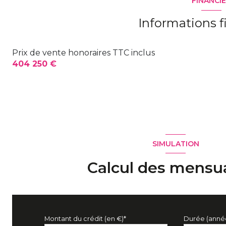
FINANCI
salle de bain
Informations f
chambre
Prix de vente honoraires TTC inclus
chambre
404 250 €
bureau
suite
SIMULATION
Calcul des mensua
Montant du crédit (en €)*
Durée (anné