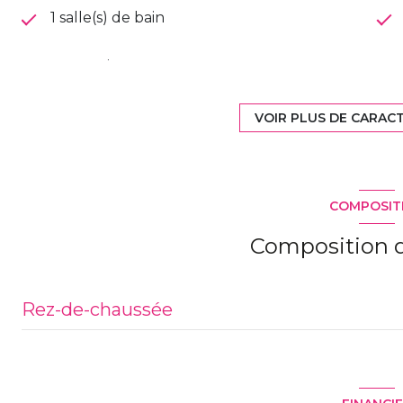
1 salle(s) de bain
construit en 1960
Chauffage individuel : radiateur
VOIR PLUS DE CARAC
(electrique)
1 parking(s)
COMPOSIT
2 niveau(x)
Composition d
1 étage(s)
Rez-de-chaussée
salon/sejour
cuisine