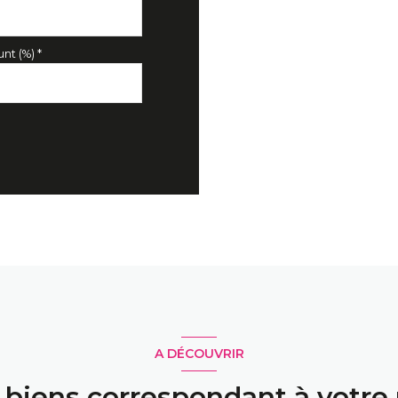
nt (%) *
A DÉCOUVRIR
s biens correspondant à votre