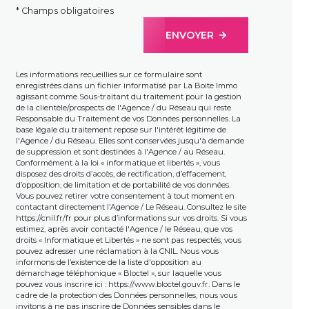
* Champs obligatoires
ENVOYER
Les informations recueillies sur ce formulaire sont
enregistrées dans un fichier informatisé par La Boite Immo
agissant comme Sous-traitant du traitement pour la gestion
de la clientèle/prospects de l'Agence / du Réseau qui reste
Responsable du Traitement de vos Données personnelles. La
base légale du traitement repose sur l'intérêt légitime de
l'Agence / du Réseau. Elles sont conservées jusqu'à demande
de suppression et sont destinées à l'Agence / au Réseau.
Conformément à la loi « informatique et libertés », vous
disposez des droits d’accès, de rectification, d’effacement,
d’opposition, de limitation et de portabilité de vos données.
Vous pouvez retirer votre consentement à tout moment en
contactant directement l’Agence / Le Réseau. Consultez le site
https://cnil.fr/fr
pour plus d’informations sur vos droits. Si vous
estimez, après avoir contacté l'Agence / le Réseau, que vos
droits « Informatique et Libertés » ne sont pas respectés, vous
pouvez adresser une réclamation à la CNIL. Nous vous
informons de l’existence de la liste d'opposition au
démarchage téléphonique « Bloctel », sur laquelle vous
pouvez vous inscrire ici :
https://www.bloctel.gouv.fr
. Dans le
cadre de la protection des Données personnelles, nous vous
invitons à ne pas inscrire de Données sensibles dans le