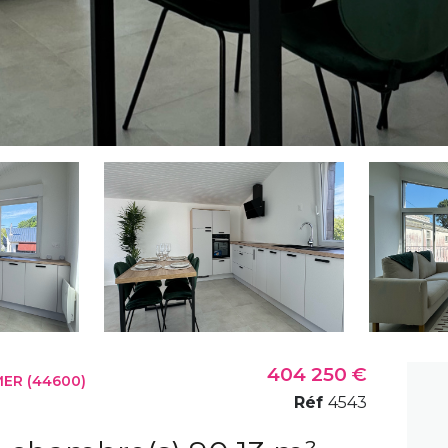
404 250 €
ER (44600)
Réf
4543