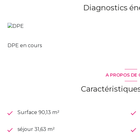
Les informations sur les risques auxquels ce bien est 
Diagnostics én
www.georisques.gouv.fr
DPE en cours
A PROPOS DE 
Caractéristique
Surface 90,13 m²
séjour 31,63 m²