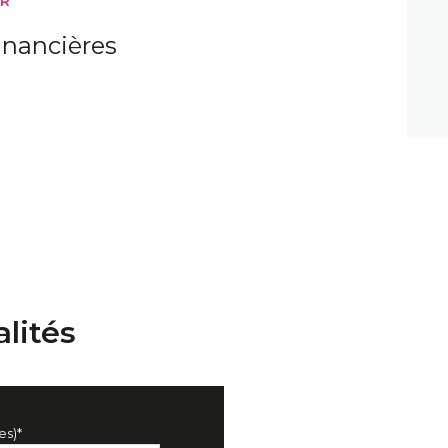
ER
m²
inancières
m²
m²
m²
m²
lités
es)*