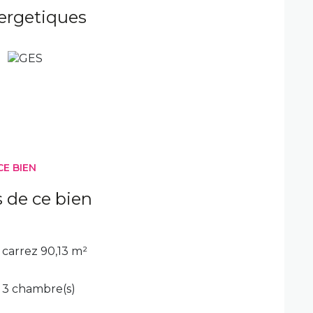
exposé sont disponibles sur le site Géorisques :
ergetiques
CE BIEN
s de ce bien
carrez 90,13 m²
3 chambre(s)