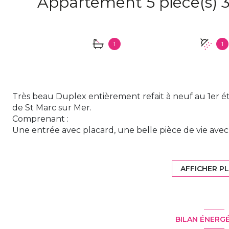
1
1
Très beau Duplex entièrement refait à neuf au 1er é
de St Marc sur Mer.
Comprenant :
Une entrée avec placard, une belle pièce de vie av
donnant sur une terrasse SUD, une buanderie, un d
bureau, une salle de bain.
A l'étage : une chambre parentale avec salle d'eau 
AFFICHER P
Stationnement et GARAGE fermé.
Prix de vente : 404 250.00€ FAI honoraires inclus à l
vendeur : 385 000.00€ hors honoraires).
Maguy Immobilier vous propose également d'autres 
BILAN ÉNERG
ville, mairie, Sautron, Pertuishaud, Kerlédé, Porcé, B