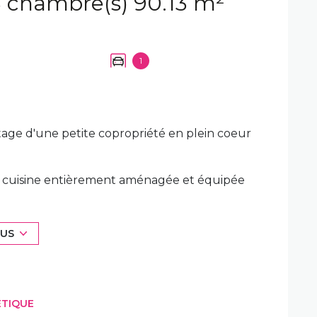
Appartement 5 pièce(s) 3 chambre(s) 90.13 m²
1
tage d'une petite copropriété en plein coeur
ec cuisine entièrement aménagée et équipée
égagement desservant 2 belles chambres, un
ouverte et petite VUE MER
LUS
a charge de l'acquéreur: 5,00%TTC (Prix net
biens sur ST NAZAIRE, ruban bleu, centre-
ÉTIQUE
ouletterie, l'immaculée, Saint-Marc sur mer.