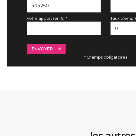
Votre apport (en €) *
Taux d'empru
ENVOYER
* Champs obligatoires
les autre