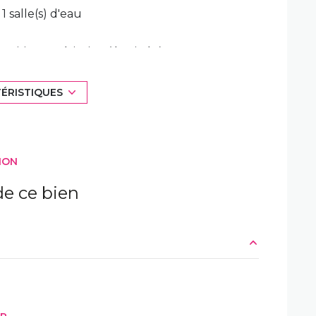
1 salle(s) d'eau
cuisine américaine (équipée)
TÉRISTIQUES
1 garage(s)
exposition Sud
ION
1er étage
e ce bien
terrasse
m²
m²