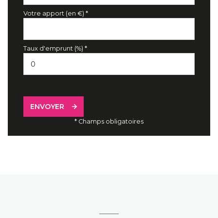
Votre apport (en €) *
Taux d'emprunt (%) *
ENVOYER
* Champs obligatoires