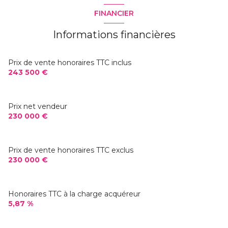
4,35 m²
FINANCIER
4,60 m²
Informations financières
1,20 m²
20,35 m²
Prix de vente honoraires TTC inclus
243 500 €
5,45 m²
12,65 m²
Prix net vendeur
11,35 m²
230 000 €
m²
Prix de vente honoraires TTC exclus
230 000 €
Honoraires TTC à la charge acquéreur
5,87 %