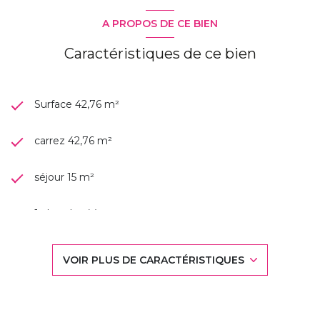
Pertuishaud, Kerlédé, Porcé ...
A PROPOS DE CE BIEN
Caractéristiques de ce bien
Surface 42,76 m²
carrez 42,76 m²
séjour 15 m²
1 chambre(s)
1 salle(s) de bain
VOIR PLUS DE CARACTÉRISTIQUES
construit en 2006