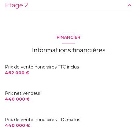
Etage 2
2,86 m²
5,95 m²
7,74 m²
38,99 m²
FINANCIER
3,74 m²
Informations financières
1,57 m²
6,46 m²
Prix de vente honoraires TTC inclus
13,32 m²
462 000 €
10,53 m²
Prix net vendeur
11,20 m²
440 000 €
m²
m²
Prix de vente honoraires TTC exclus
440 000 €