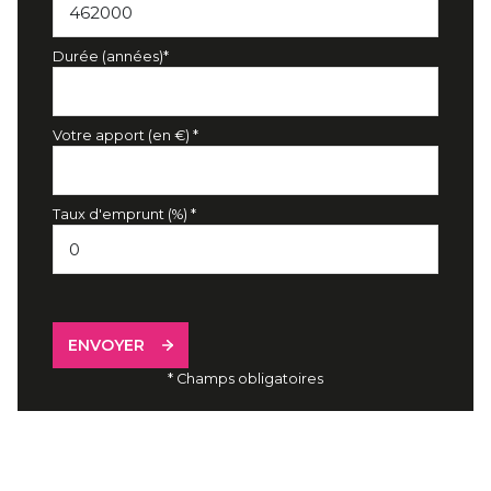
Durée (années)*
Votre apport (en €) *
Taux d'emprunt (%) *
ENVOYER
* Champs obligatoires