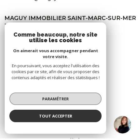
MAGUY IMMOBILIER SAINT-MARC-SUR-MER
115 avenue de Saint-Nazaire -
44600 Saint-Marc-sur-Mer
Comme beaucoup, notre site
utilise les cookies
02 40 70 70 71
stmarc@maguy-immobilier.com
On aimerait vous accompagner pendant
votre visite.
En poursuivant, vous acceptez l'utilisation des
cookies par ce site, afin de vous proposer des
NOS RÉSEAUX
contenus adaptés et réaliser des statistiques !
Nous suivre
PARAMÉTRER
TOUT ACCEPTER
Eloïse LOYER
ADHÉRENTS
Négociatrice