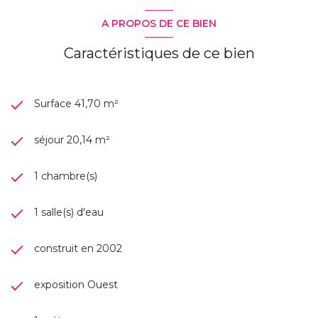
d'autres biens sur Saint-Nazaire, Saint-Marc sur Mer,
l'Immaculée, Pornichet, Saint-André des Eaux, La Baule-
A PROPOS DE CE BIEN
Escoublac, Ruban bleu, Centre-ville, Mairie, Sautron,
Pertuishaud, Kerlédé, Porcé ...
Caractéristiques de ce bien
Les informations sur les risques auxquels ce bien est
exposé sont disponibles sur le site
Géorisques
Surface 41,70 m²
séjour 20,14 m²
1 chambre(s)
1 salle(s) d'eau
construit en 2002
exposition Ouest