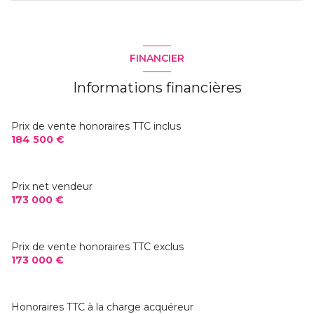
Séjour - cuisine
20.14 m²
entrée
3.45 m²
FINANCIER
chambre
12.69 m²
Informations financières
Salle d'eau
4.17 m²
WC
1.25 m²
Prix de vente honoraires TTC inclus
184 500 €
Prix net vendeur
173 000 €
Prix de vente honoraires TTC exclus
173 000 €
Honoraires TTC à la charge acquéreur