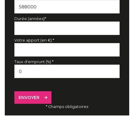
Durée (années)*
Votre apport (en €) *
Taux d'emprunt (%) *
ENVOYER
* Champs obligatoires