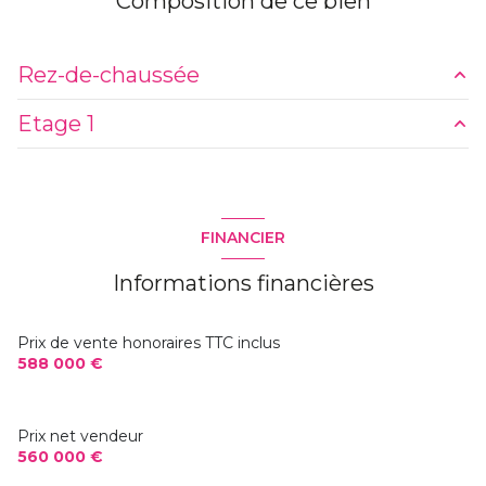
Composition de ce bien
Rez-de-chaussée
Etage 1
entrée
m²
WC
m²
WC
m²
salon/sejour
m²
chambre
m²
FINANCIER
cuisine
m²
salle de bain
m²
Informations financières
Salle d'eau
m²
chambre
m²
Abri de jardin
m²
chambre
m²
Prix de vente honoraires TTC inclus
588 000 €
chambre
m²
chambre
m²
Prix net vendeur
560 000 €